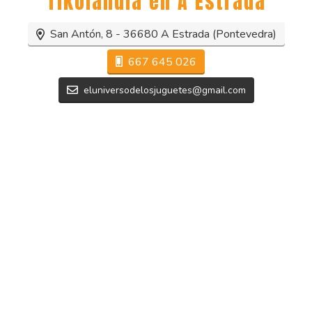
Tikolandia en
A Estrada
San Antón, 8 -
36680 A Estrada (Pontevedra)
667 645 026
eluniversodelosjuguetes@gmail.com