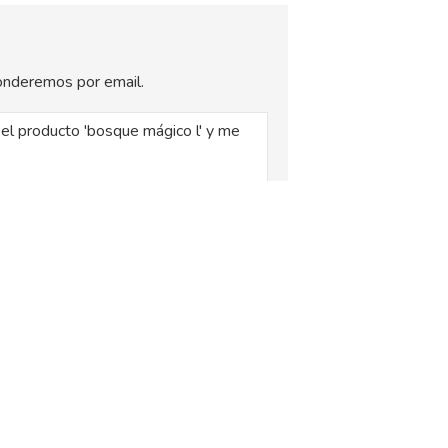
sponderemos por email.
, siendo la base legal del tratamiento el
xplica en la
Política de Privacidad
.