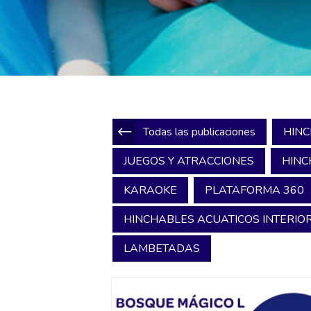
Todas las publicaciones
HINC
JUEGOS Y ATRACCIONES
HINC
KARAOKE
PLATAFORMA 360
HINCHABLES ACUATICOS INTERIOR
LAMBETADAS