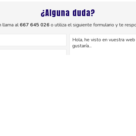
¿Alguna duda?
 llama al
667 645 026
o utiliza el siguiente formulario y te re
os de este formulario serán tratados para ofrecerle la información solicitada
uario. No se cederán datos a terceros. Puede ejercer los derechos como se e