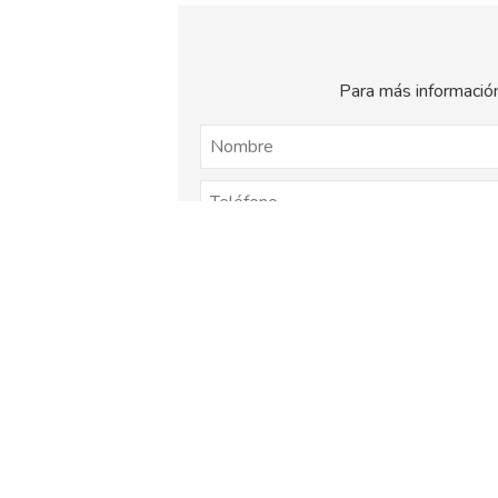
Para más información
El
titular de la página
informa que los dat
consentimiento otorgado por el us