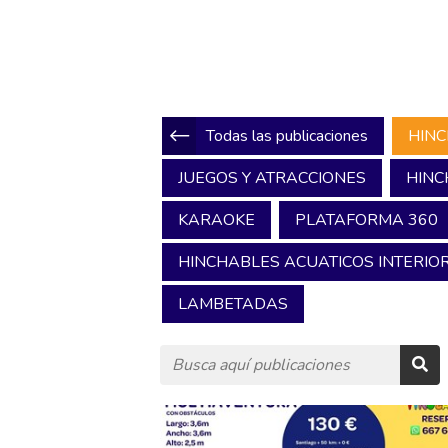
Todas las publicaciones
HINC
JUEGOS Y ATRACCIONES
HINC
KARAOKE
PLATAFORMA 360
HINCHABLES ACUATICOS INTERIOR
LAMBETADAS