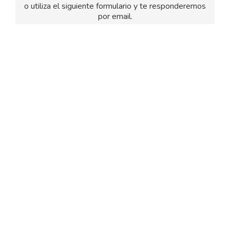
o utiliza el siguiente formulario y te responderemos
por email.
El
titular de la página
informa que los datos de este
formulario serán tratados para ofrecerle la información
solicitada, siendo la base legal del tratamiento el
consentimiento otorgado por el usuario. No se cederán
datos a terceros. Puede ejercer los derechos como se