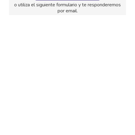
o utiliza el siguiente formulario y te responderemos
por email.
El
titular de la página
informa que los datos de este
formulario serán tratados para ofrecerle la información
solicitada, siendo la base legal del tratamiento el
consentimiento otorgado por el usuario. No se cederán