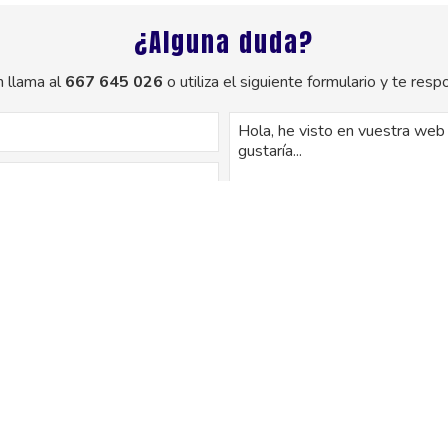
¿Alguna duda?
 llama al
667 645 026
o utiliza el siguiente formulario y te re
os de este formulario serán tratados para ofrecerle la información solicitada
uario. No se cederán datos a terceros. Puede ejercer los derechos como se e