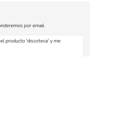
sponderemos por email.
, siendo la base legal del tratamiento el
xplica en la
Política de Privacidad
.