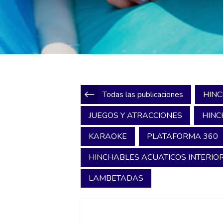
Todas las publicaciones
HINC
JUEGOS Y ATRACCIONES
HINC
KARAOKE
PLATAFORMA 360
HINCHABLES ACUATICOS INTERIOR
LAMBETADAS