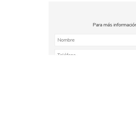
Para más información
El
titular de la página
informa que los dat
consentimiento otorgado por el us