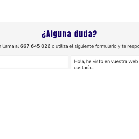
¿Alguna duda?
 llama al
667 645 026
o utiliza el siguiente formulario y te re
os de este formulario serán tratados para ofrecerle la información solicitada
uario. No se cederán datos a terceros. Puede ejercer los derechos como se e