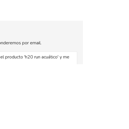
sponderemos por email.
, siendo la base legal del tratamiento el
xplica en la
Política de Privacidad
.