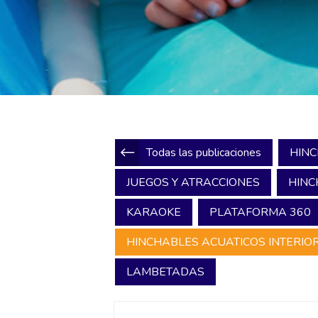
Todas las publicaciones
HINC
JUEGOS Y ATRACCIONES
HINC
KARAOKE
PLATAFORMA 360
HINCHABLES ACUATICOS INTERIOR
LAMBETADAS