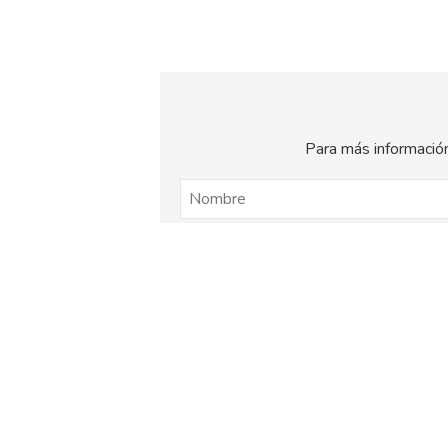
Para más información
El
titular de la página
informa que los dat
consentimiento otorgado por el us