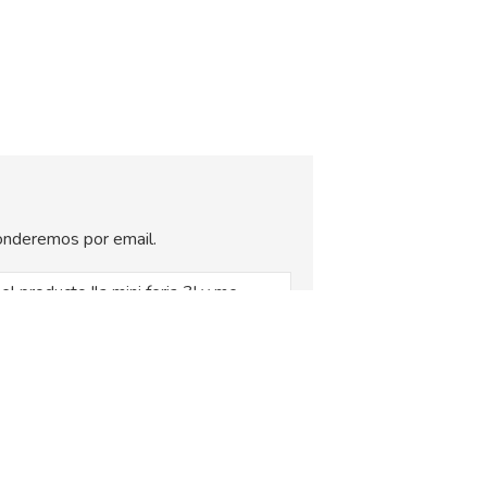
sponderemos por email.
, siendo la base legal del tratamiento el
xplica en la
Política de Privacidad
.