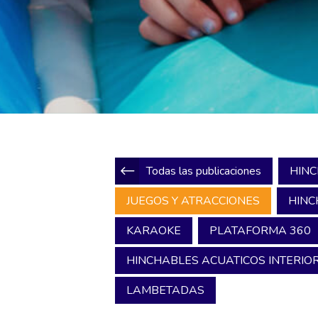
Todas las publicaciones
HINC
JUEGOS Y ATRACCIONES
HINC
KARAOKE
PLATAFORMA 360
HINCHABLES ACUATICOS INTERIOR
LAMBETADAS