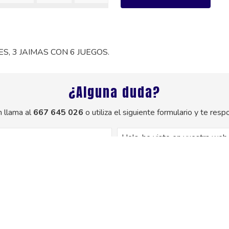
S, 3 JAIMAS CON 6 JUEGOS.
¿Alguna duda?
 llama al
667 645 026
o utiliza el siguiente formulario y te re
os de este formulario serán tratados para ofrecerle la información solicitada
uario. No se cederán datos a terceros. Puede ejercer los derechos como se e