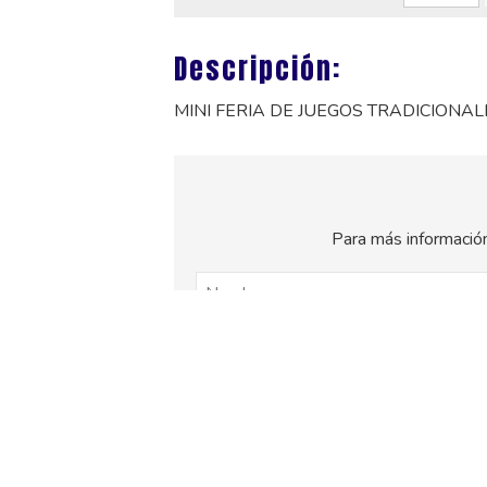
Descripción:
MINI FERIA DE JUEGOS TRADICIONALE
Para más información
El
titular de la página
informa que los dat
consentimiento otorgado por el us