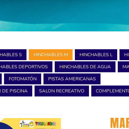
HABLES S
HINCHABLES M
HINCHABLES L
H
HABLES DEPORTIVOS
HINCHABLES DE AGUA
MA
FOTOMATÓN
PISTAS AMERICANAS
 DE PISCINA
SALON RECREATIVO
COMPLEMENTO
MAR