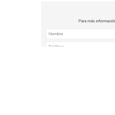
Para más información
El
titular de la página
informa que los dat
consentimiento otorgado por el us