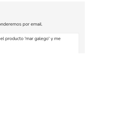
sponderemos por email.
, siendo la base legal del tratamiento el
xplica en la
Política de Privacidad
.