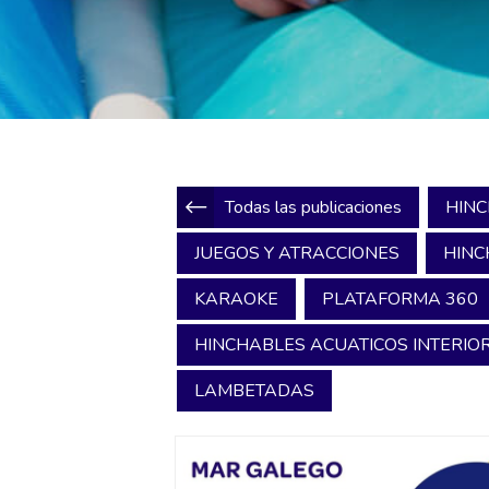
Todas las publicaciones
HINC
JUEGOS Y ATRACCIONES
HINC
KARAOKE
PLATAFORMA 360
HINCHABLES ACUATICOS INTERIOR
LAMBETADAS