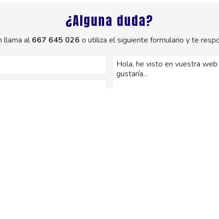
¿Alguna duda?
 llama al
667 645 026
o utiliza el siguiente formulario y te re
os de este formulario serán tratados para ofrecerle la información solicitada
uario. No se cederán datos a terceros. Puede ejercer los derechos como se e