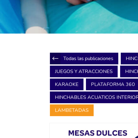
Todas las publicaciones
HINC
JUEGOS Y ATRACCIONES
HINC
KARAOKE
PLATAFORMA 360
HINCHABLES ACUATICOS INTERIOR
LAMBETADAS