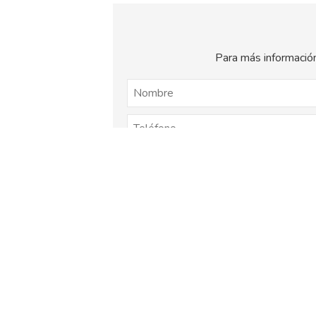
Para más información
El
titular de la página
informa que los dat
consentimiento otorgado por el us