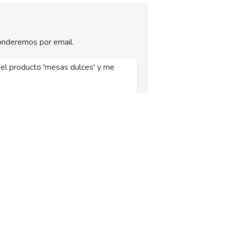
sponderemos por email.
, siendo la base legal del tratamiento el
xplica en la
Política de Privacidad
.