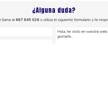
¿Alguna duda?
 llama al
667 645 026
o utiliza el siguiente formulario y te re
os de este formulario serán tratados para ofrecerle la información solicitada
uario. No se cederán datos a terceros. Puede ejercer los derechos como se e