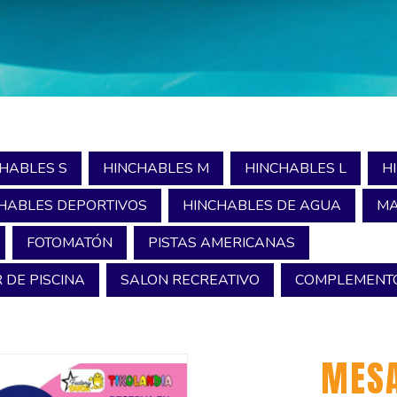
HABLES S
HINCHABLES M
HINCHABLES L
H
HABLES DEPORTIVOS
HINCHABLES DE AGUA
MA
FOTOMATÓN
PISTAS AMERICANAS
 DE PISCINA
SALON RECREATIVO
COMPLEMENTO
MESA