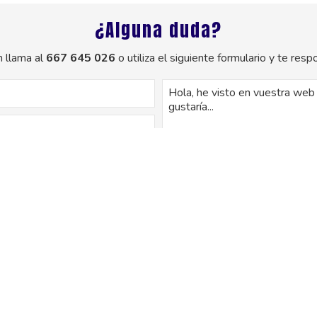
¿Alguna duda?
 llama al
667 645 026
o utiliza el siguiente formulario y te re
os de este formulario serán tratados para ofrecerle la información solicitada
uario. No se cederán datos a terceros. Puede ejercer los derechos como se e