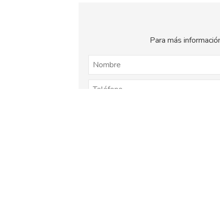
Para más información
El
titular de la página
informa que los dat
consentimiento otorgado por el us