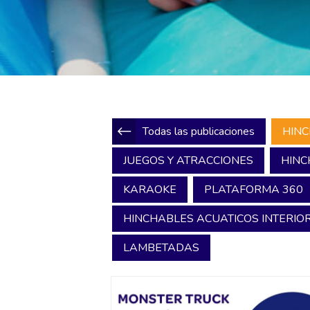
Todas las publicaciones
HINC
JUEGOS Y ATRACCIONES
HINC
KARAOKE
PLATAFORMA 360
HINCHABLES ACUATICOS INTERIOR
LAMBETADAS