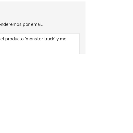
sponderemos por email.
, siendo la base legal del tratamiento el
xplica en la
Política de Privacidad
.