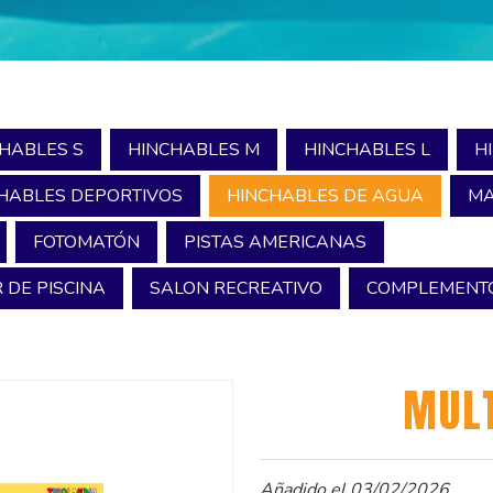
HABLES S
HINCHABLES M
HINCHABLES L
H
HABLES DEPORTIVOS
HINCHABLES DE AGUA
MA
FOTOMATÓN
PISTAS AMERICANAS
 DE PISCINA
SALON RECREATIVO
COMPLEMENTO
MULT
Añadido el 03/02/2026