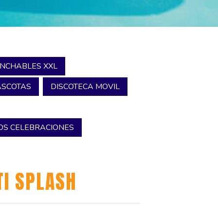
INCHABLES XXL
SCOTAS
DISCOTECA MOVIL
S CELEBRACIONES
I SPLASH