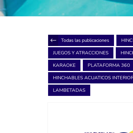
Todas las publicaciones
HINC
JUEGOS Y ATRACCIONES
HINC
KARAOKE
PLATAFORMA 360
HINCHABLES ACUATICOS INTERIOR
LAMBETADAS