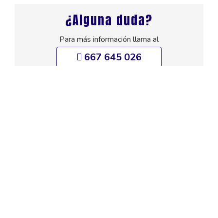
¿Alguna duda?
Para más información llama al
667 645 026
o utiliza el siguiente formulario y te responderemos
por email.