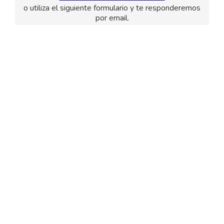
o utiliza el siguiente formulario y te responderemos
por email.
El
titular de la página
informa que los datos de este
formulario serán tratados para ofrecerle la información
solicitada, siendo la base legal del tratamiento el
consentimiento otorgado por el usuario. No se cederán